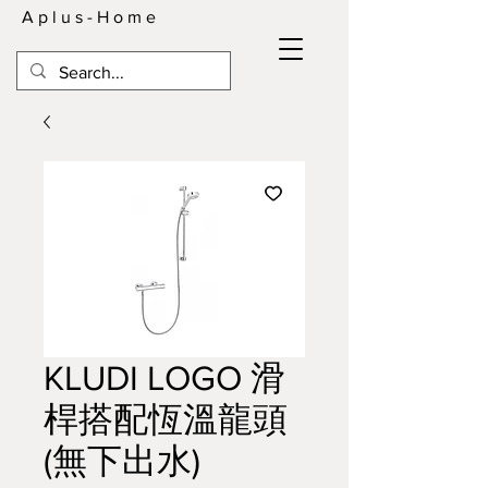
A p l u s - H o m e
KLUDI LOGO 滑
桿搭配恆溫龍頭
(無下出水)