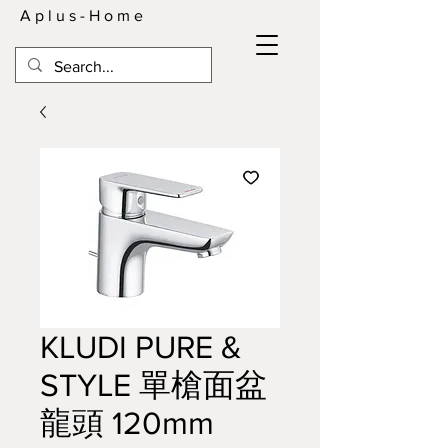
A p l u s - H o m e
KLUDI PURE &
STYLE 單槍面盆
龍頭 120mm