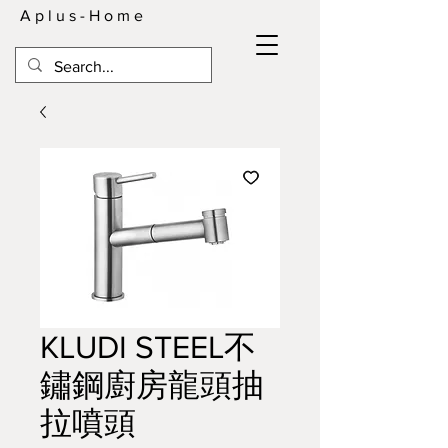
A p l u s - H o m e
KLUDI STEEL不
鏽鋼廚房龍頭抽
拉噴頭