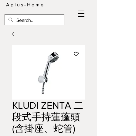
A p l u s - H o m e
KLUDI ZENTA 二
段式手持蓮蓬頭
(含掛座、蛇管)